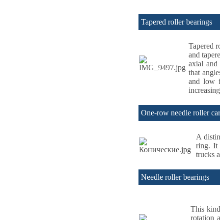
Tapered roller bearings
Tapered ro
and tapere
axial and 
that angle
and low f
increasing
One-row needle roller ca
A disti
ring. I
trucks 
Needle roller bearings
This kind
rotation 