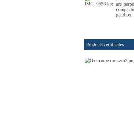
are perp
compactn
gearbox, 
Products certificates