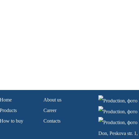
Home
About us
Products
Career
How to buy
Contacts
Don, Peskova str. 1, 