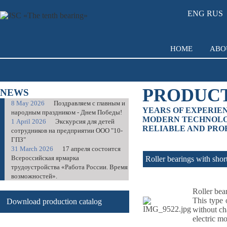
ENG
RUS
HOME
ABO
PRODUC
NEWS
8 May 2026
Поздравляем с главным и
YEARS OF EXPERIEN
народным праздником - Днем Победы!
MODERN TECHNOLO
1 April 2026
Экскурсия для детей
RELIABLE AND PROF
сотрудников на предприятии ООО "10-
ГПЗ"
31 March 2026
17 апреля состоится
Всероссийская ярмарка
Roller bearings with short 
трудоустройства «Работа России. Время
возможностей».
Roller bea
This type 
Download production catalog
without ch
electric m