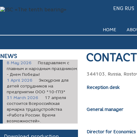
ENG
RUS
HOME
ABO
CONTACT
NEWS
8 May 2026
Поздравляем с
главным и народным праздником
344103, Russia, Rostov
- Днем Победы!
1 April 2026
Экскурсия для
детей сотрудников на
Reception desk
предприятии ООО "10-ГПЗ"
31 March 2026
17 апреля
состоится Всероссийская
ярмарка трудоустройства
General manager
«Работа России. Время
возможностей».
Director
for Economics
Download production