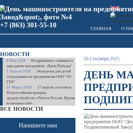
+7 (863) 301-55-10
ГЛАВНАЯ
О НА
НОВОСТИ
26 Сентября 2025
8 Мая 2026
Поздравляем с главным и
народным праздником - Днем Победы!
1 Апреля 2026
Экскурсия для детей
ДЕНЬ М
сотрудников на предприятии ООО "10-
ГПЗ"
ПРЕДПР
31 Марта 2026
17 апреля состоится
Всероссийская ярмарка
ПОДШИП
трудоустройства «Работа России. Время
возможностей».
ВСЕ НОВОСТИ
Напишите нам