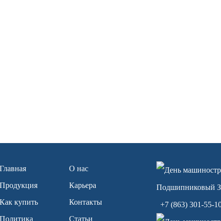
Главная
О нас
Продукция
Карьера
Как купить
Контакты
+7 (863) 301-55-1
Политика
Статьи