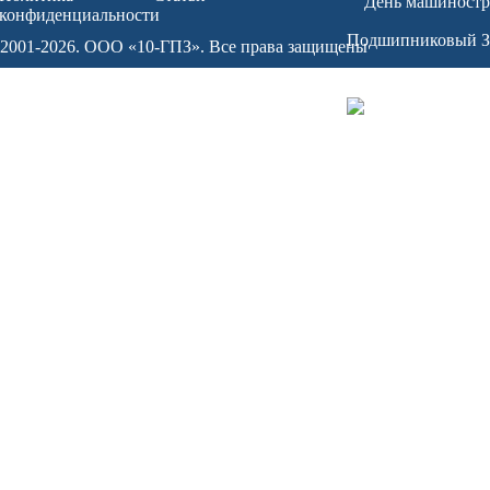
конфиденциальности
2001-2026. ООО «10-ГПЗ». Все права защищены
10-gpz@10-gpz.ru
Россия, 344103, г. 